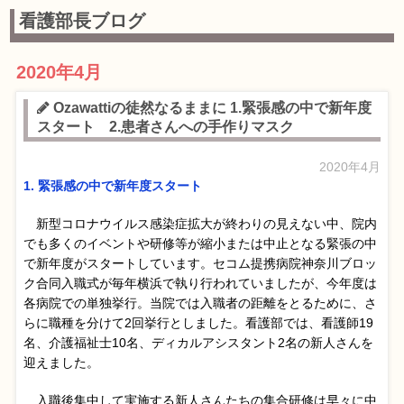
看護部長ブログ
2020年4月
Ozawattiの徒然なるままに 1.緊張感の中で新年度
スタート 2.患者さんへの手作りマスク
2020年4月
1. 緊張感の中で新年度スタート
新型コロナウイルス感染症拡大が終わりの見えない中、院内
でも多くのイベントや研修等が縮小または中止となる緊張の中
で新年度がスタートしています。セコム提携病院神奈川ブロッ
ク合同入職式が毎年横浜で執り行われていましたが、今年度は
各病院での単独挙行。当院では入職者の距離をとるために、さ
らに職種を分けて2回挙行としました。看護部では、看護師19
名、介護福祉士10名、ディカルアシスタント2名の新人さんを
迎えました。
入職後集中して実施する新人さんたちの集合研修は早々に中