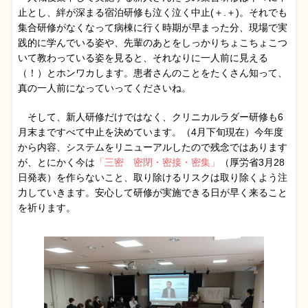
止とし、絆が深まる宿泊研修も泣く泣く中止(＋.＋)。それでも
集合研修がなくなって病棟に行く時期が早まった分、現場で実
践的に学んでいる姿や、先輩のあとをしっかりちょこちょこつ
いて教わっている姿を見ると、それなりに一人前に見える
（！）とホンワカします。患者さんのことをたくさん知って、
真の一人前になっていってくださいね。
そして、新人研修だけではなく、クリニカルラダー研修も6
月末まですべて中止を決めています。（4月下旬現在）今年度
から内容、システムをリニューアルしたので残念ではあります
が、とにかく今は
「三密 密閉・密接・密集」
（厚労省3月28
日発表）を作らないこと、取り除けるリスクは取り除くよう注
力していきます。安心して研修が実施できる日が早く来ること
を祈ります。