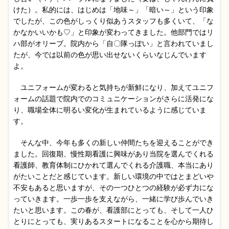
けた）。私的には、はじめは「地味～」「暗い～」という印象
でしたが、この色がしっくり似あうスタッフも多くいて、「な
かなかいいかも♡」と印象が変わってきました。他部門ではリ
ハ部がオリーブ。院内から「自〇隊っぽい」と言われていまし
たが、今では以前の色が思い出せないくらいなじんでいます
よ。
ユニフォームが変わると気持ちが新鮮になり、加えてユニフ
ォームの話題で院内でのコミュニケーションがさらに活発にな
り、職場全体に明るい変化が生まれているように感じていま
す。
そんな中、今年も多くの新しい仲間たちを迎えることができ
ました。回復期、慢性期看護に興味があり当院を選んでくれる
看護師、教育体制にひかれて選んでくれる介護職、本当にあり
がたいことだと感じています。新しい環境の中ではとまどいや
不安もあると思いますが、その一つひとつの経験が必ず力にな
っていきます。一歩一歩を支えながら、一緒に学び歩んでいき
たいと思います。この春が、看護部にとっても、そして一人ひ
とりにとっても、実りあるスタートになることを心から期待し