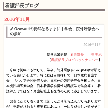
看護部長ブログ
2016年11月
Ozawattiの徒然なるままに｜学会、院外研修会へ
の参加
2016年11月
鶴巻温泉病院
看護部長 小澤 美紀
【
看護部長ブログバックナンバー
】
今年は例年にも増して、学会、院外研修会への参加者が増え
ている感じがします。特に秋は目白押しで、日本難病看護学
会、リハケア合同研究大会、日本死の臨床研究会学術大会、日
本慢性期医療学会、日本看護学会慢性期看護学術集会等々、看
護師だけではなく介護福祉士も発表のために参加しています。
発表にたどり着くまでは苦しんだり落ち込んだりもあります
が、発表が終わると充実感にあふれ、一回り成長した姿がそこ