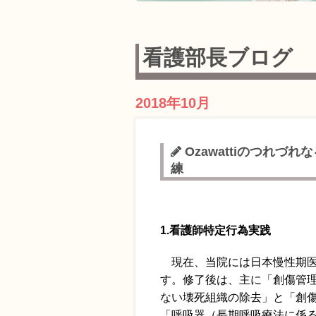
看護部長ブログ
2018年10月
Ozawattiのつれづれ
練
1.看護師特定行為実践
現在、当院には日本慢性期医
す。修了後は、主に「創傷管
ない壊死組織の除去」と「創
「呼吸器（長期呼吸療法に係