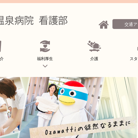
交通ア
介
福利厚生
介護
スタ