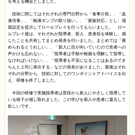
を考える機会としました。
技術に関してはそれぞれの専門分野から「食事介助」、「血
液培養」、「輸液ポンプの取り扱い」、「家族対応」とし、場
面設定を提示してロールプレイを行ってもらいました。 ロー
ルプレイ後は、それぞれが指導者、新人、患者役を体験し、感
じたことを共有してまとめ発表を行いました。まとめでは「褒
められるとうれしい」、「新人に目が向いていたので患者への
声かけも忘れない」、「指導者は手順や根拠を理解して指導し
なければいけない」、「指導者も不安になることはあるのでき
ちんと上司に表出する」などの発表がありました。最後はそれ
ぞれの分野から、技術に対してのワンポイントアドバイスを伝
え、研修を終了しました。
今回の研修で実施指導者は普段から新人にやさしく指導して
いる様子が感じ取れました。この学びを新人や患者に還元して
欲しいです。