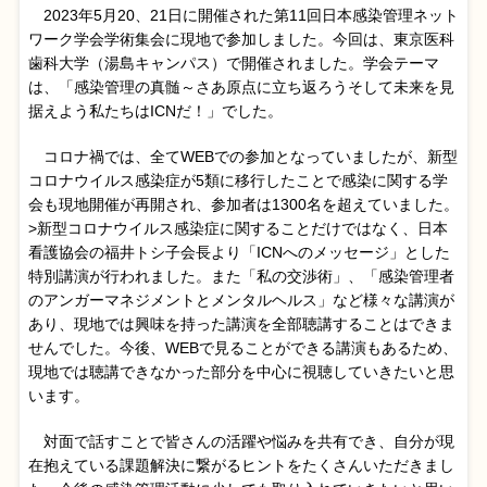
2023年5月20、21日に開催された第11回日本感染管理ネット
ワーク学会学術集会に現地で参加しました。今回は、東京医科
歯科大学（湯島キャンパス）で開催されました。学会テーマ
は、「感染管理の真髄～さあ原点に立ち返ろうそして未来を見
据えよう私たちはICNだ！」でした。
コロナ禍では、全てWEBでの参加となっていましたが、新型
コロナウイルス感染症が5類に移行したことで感染に関する学
会も現地開催が再開され、参加者は1300名を超えていました。
>新型コロナウイルス感染症に関することだけではなく、日本
看護協会の福井トシ子会長より「ICNへのメッセージ」とした
特別講演が行われました。また「私の交渉術」、「感染管理者
のアンガーマネジメントとメンタルヘルス」など様々な講演が
あり、現地では興味を持った講演を全部聴講することはできま
せんでした。今後、WEBで見ることができる講演もあるため、
現地では聴講できなかった部分を中心に視聴していきたいと思
います。
対面で話すことで皆さんの活躍や悩みを共有でき、自分が現
在抱えている課題解決に繋がるヒントをたくさんいただきまし