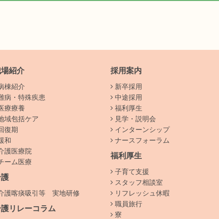
職場紹介
採用案内
病棟紹介
新卒採用
難病・特殊疾患
中途採用
医療療養
福利厚生
地域包括ケア
見学・説明会
回復期
インターンシップ
緩和
ナースフォーラム
介護医療院
福利厚生
チーム医療
子育て支援
介護
スタッフ相談室
介護喀痰吸引等 実地研修
リフレッシュ休暇
職員旅行
介護リレーコラム
寮