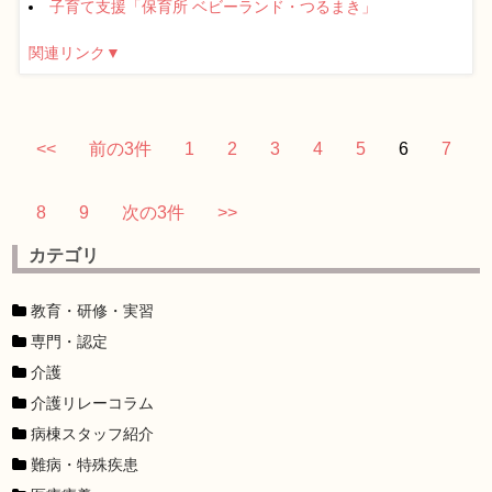
子育て支援「保育所 ベビーランド・つるまき」
関連リンク▼
<<
前の3件
1
2
3
4
5
6
7
8
9
次の3件
>>
カテゴリ
教育・研修・実習
専門・認定
介護
介護リレーコラム
病棟スタッフ紹介
難病・特殊疾患