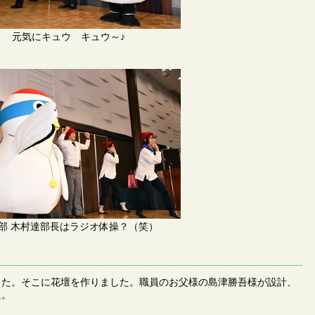
元気にキュウ キュウ～♪
部 木村達部長は ラジオ体操？（笑）
た。そこに花壇を作りました。職員のお父様の島津勝吾様が設計、
た。