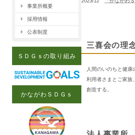
2023/12
「かながわ
事業所概要
採用情報
公表制度
三喜会の理
ＳＤＧｓの取り組み
人間のいのちと健康
利用者さまとご家族
創造する。
かながわＳＤＧｓ
法人事業所