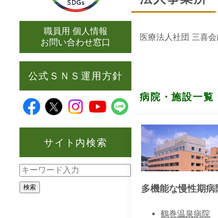
職員用 個人情報
医療法人社団 三喜
お問い合わせ窓口
公式ＳＮＳ運用方針
病院・施設一覧
サイト内検索
検索
多機能な慢性期病
鶴巻温泉病院