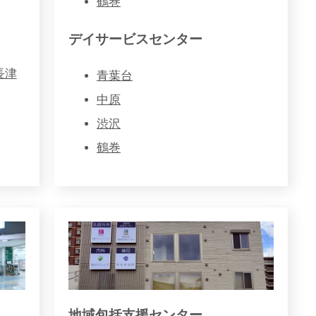
鶴巻
デイサービスセンター
長津
青葉台
中原
渋沢
鶴巻
地域包括支援センター