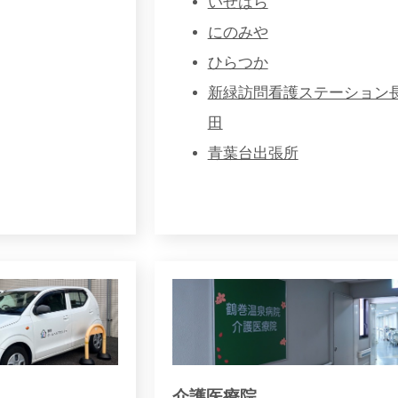
いせはら
にのみや
ひらつか
新緑訪問看護ステーション
田
青葉台出張所
介護医療院