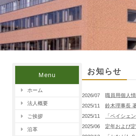
お知らせ
Menu
ホーム
2026/07
職員用個人
法人概要
2025/11
鈴木理事長 
2025/11
「ペイシェ
ご挨拶
2025/06
定年および
沿革